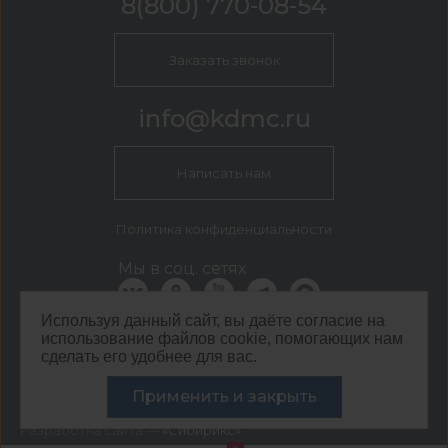
8(800) 770-08-54
Заказать звонок
info@kdmc.ru
Написать нам
Политика конфиденциальности
Мы в соц. сетях
Используя данный сайт, вы даёте согласие на
использование файлов cookie, помогающих нам
КДМ Тольятти
сделать его удобнее для вас.
г. Тольятти, ул. Коммунальная, д. 36в
Применить и закрыть
©
ООО ЦЕНТР КДМ. ИНН: 3661037157 ОГРН: 1063667287551
,
2026
Разработка сайта —
«Сибирикс»