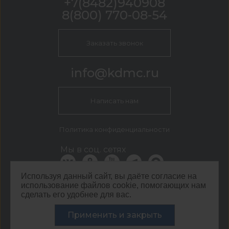
+7(8482)940908
8(800) 770-08-54
Заказать звонок
info@kdmc.ru
Написать нам
Политика конфиденциальности
Мы в соц. сетях
Используя данный сайт, вы даёте согласие на
использование файлов cookie, помогающих нам
КДМ Тольятти
сделать его удобнее для вас.
г. Тольятти, ул. Коммунальная, д. 36в
Применить и закрыть
©
ООО ЦЕНТР КДМ. ИНН: 3661037157 ОГРН: 1063667287551
,
2026