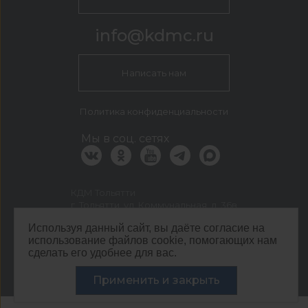
info@kdmc.ru
Написать нам
Политика конфиденциальности
Мы в соц. сетях
КДМ Тольятти
г. Тольятти, ул. Коммунальная, д. 36в
©
ООО ЦЕНТР КДМ. ИНН: 3661037157 ОГРН: 1063667287551
,
Используя данный сайт, вы даёте согласие на
2026
использование файлов cookie, помогающих нам
Разработка сайта —
«Сибирикс»
сделать его удобнее для вас.
Применить и закрыть